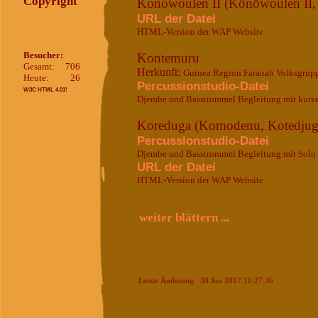
Copyright
Konowoulen II (Könöwoulen II,
URL der Datei
HTML-Version der WAP Website
Besucher:
Kontemuru
Gesamt:
706
Herkunft:
Guinea Region Faranah Volksgrup
Heute:
26
Percussionstudio-Datei
W3C HTML 4.01!
Djembe und Basstrommel Begleitung mit kurz
Koreduga (Komodenu, Kotedjuga
Percussionstudio-Datei
Djembe und Basstrommel Begleitung mit Solo
URL der Datei
HTML-Version der WAP Website
weiter blättern ...
Letzte Änderung: 30 Jun 2017 10:27:36