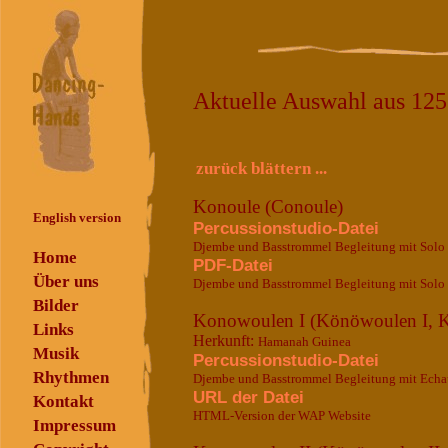
Aktuelle Auswahl aus 12
zurück blättern ...
Konoule (Conoule)
English version
Percussionstudio-Datei
Djembe und Basstrommel Begleitung mit Solo
Home
PDF-Datei
Über uns
Djembe und Basstrommel Begleitung mit Solo
Bilder
Konowoulen I (Könöwoulen I, 
Links
Herkunft:
Hamanah Guinea
Musik
Percussionstudio-Datei
Rhythmen
Djembe und Basstrommel Begleitung mit Echa
URL der Datei
Kontakt
HTML-Version der WAP Website
Impressum