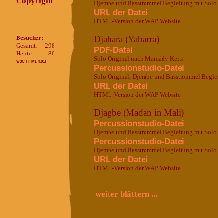
Copyright
Djembe und Basstrommel Begleitung mit Solo
URL der Datei
HTML-Version der WAP Website
Besucher:
Djabara (Yabarra)
Gesamt:
298
PDF-Datei
Heute:
80
Solo Original nach Mamady Keita
W3C HTML 4.01!
Percussionstudio-Datei
Solo Original, Djembe und Basstrommel Begle
URL der Datei
HTML-Version der WAP Website
Djagbe (Madan in Mali)
Percussionstudio-Datei
Djembe und Basstrommel Begleitung mit Solo v
Percussionstudio-Datei
Djembe und Basstrommel Begleitung mit Solo
URL der Datei
HTML-Version der WAP Website
weiter blättern ...