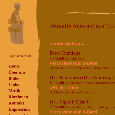
Aktuelle Auswahl aus 12
zurück blättern ...
Disco Ritmique
English version
Herkunft:
Burkina Faso
Percussionstudio-Datei
Home
Djembe und Basstrommel Begleitung mit Solo
Über uns
Djaa Kouroussa (Djaa Kurussa, D
Bilder
Herkunft:
Guinea Region Kankan/Kurussa Vo
Links
URL der Datei
Musik
HTML-Version der WAP Website
Rhythmen
Djaa Siguiri (Djaa 1)
Kontakt
Herkunft:
Guinea Region Siguiri Volksgrupp
Impressum
Percussionstudio-Datei