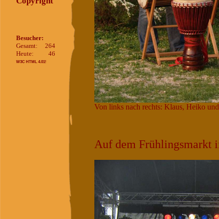
Copyright
Besucher:
Gesamt:
264
Heute:
46
W3C HTML 4.01!
Von links nach rechts: Klaus, Heiko un
Auf dem Frühlingsmarkt i